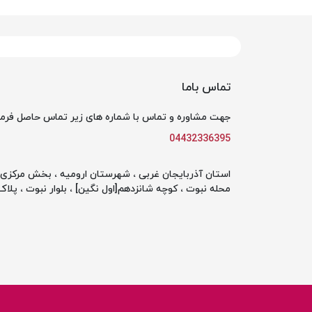
تماس باما
جهت مشاوره و تماس با شماره های زیر تماس حاصل فرما
04432336395
استان آذربایجان غربی ، شهرستان ارومیه ، بخش مرکزی ،
محله نبوت ، کوچه شانزدهم[اول نگین] ، بلوار نبوت ، پلاک 142 ، طبقه او