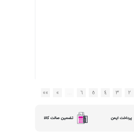
»»
»
…
6
5
4
3
2
پرداخت ایمن
تضمین صالت کالا