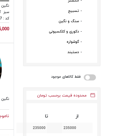
انگشتر
نگین 
تسبیح
سبز آ
کد : 32367
سنگ و نگین
5,000
دکوری و کلکسیونی
گوشواره
دستبند
فقط کالاهای موجود
محدوده قیمت برحسب تومان
نگین ف
از
تا
ناموج