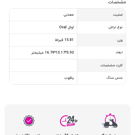
مشخصات
معدنی
اصلیت
نوع تراش
اوال Oval
15.81 قیراط
وزن
ابعاد
5.93*15.17*16.79 میلیمتر
کارت مشخصات
جنس سنگ
یاقوت