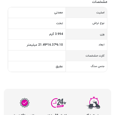
مشخصات
معدنی
اصلیت
نوع تراش
تخت
3.994 گرم
وزن
ابعاد
6.10*16.37*21.49 میلیمتر
کارت مشخصات
جنس سنگ
عقیق