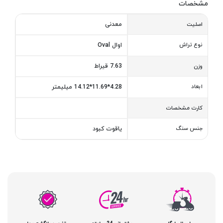
مشخصات
معدنی
اصلیت
نوع تراش
اوال Oval
7.63 قیراط
وزن
ابعاد
4.28*11.69*14.12 میلیمتر
کارت مشخصات
جنس سنگ
یاقوت کبود