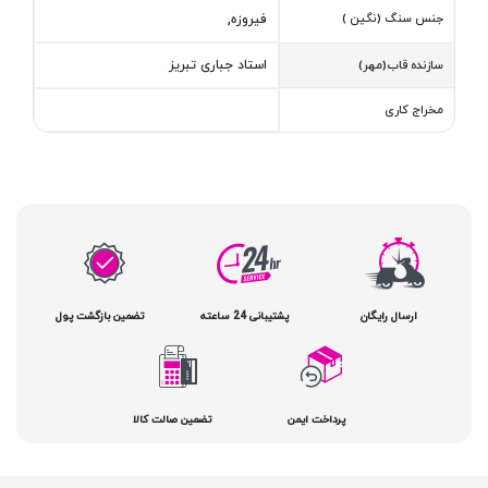
جنس سنگ (نگین )
فیروزه,
استاد جباری تبریز
سازنده قاب(مهر)
مخراج کاری
ارسال رایگان
پشتیبانی 24 ساعته
تضمین بازگشت پول
پرداخت ایمن
تضمین صالت کالا