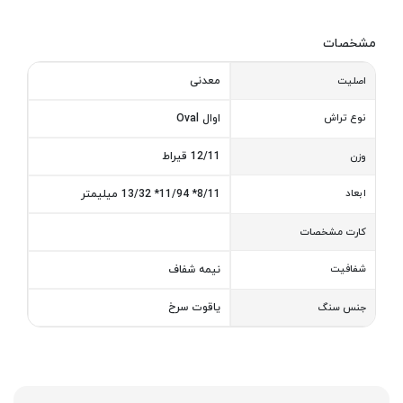
مشخصات
معدنی
اصلیت
نوع تراش
اوال Oval
12/11 قیراط
وزن
ابعاد
8/11* 11/94* 13/32 میلیمتر
کارت مشخصات
شفافیت
نیمه شفاف
یاقوت سرخ
جنس سنگ