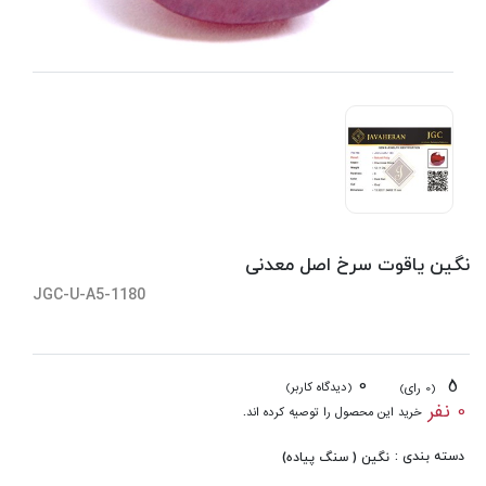
نگین یاقوت سرخ اصل معدنی
JGC-U-A5-1180
0
5
(دیدگاه کاربر)
(0 رای)
0 نفر
خرید این محصول را توصیه کرده اند.
دسته بندی :
نگین ( سنگ پیاده)