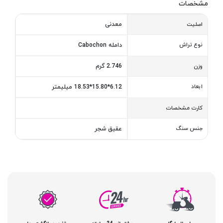
مشخصات
معدنی
اصلیت
نوع تراش
دامله Cabochon
2.746 گرم
وزن
ابعاد
6.12*15.80*18.53 میلیمتر
کارت مشخصات
جنس سنگ
عقیق شجر