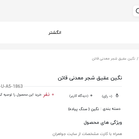
انگشتر
نگین عقیق شجر معدنی قائن
نگین عقیق شجر معدنی قائن
-U-A5-1863
0 نفر
0
5
خرید این محصول را توصیه کرد
(دیدگاه کاربر)
(0 رای)
دسته بندی :
نگین ( سنگ پیاده)
ویژگی های محصول
همراه با کارت مشخصات از سایت جواهران