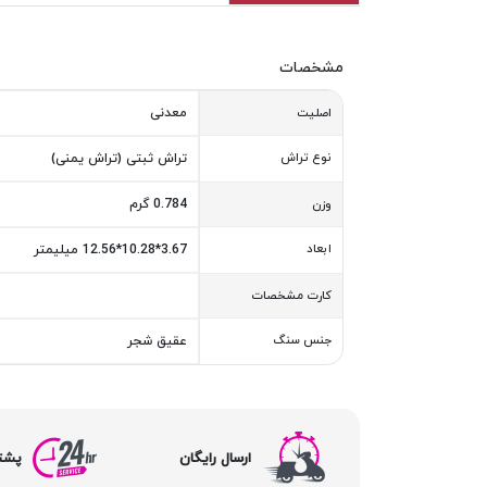
مشخصات
معدنی
اصلیت
نوع تراش
تراش ثبتی (تراش یمنی)
0.784 گرم
وزن
ابعاد
3.67*10.28*12.56 میلیمتر
کارت مشخصات
جنس سنگ
عقیق شجر
ارسال رایگان
پشتیبا