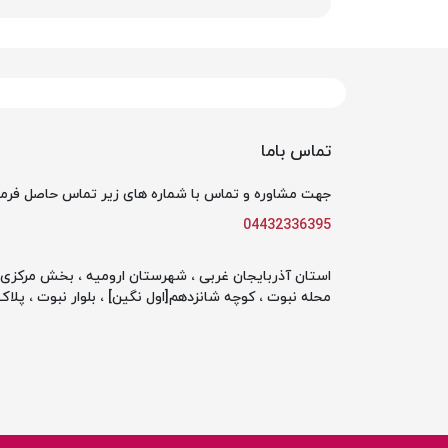
تماس باما
جهت مشاوره و تماس با شماره های زیر تماس حاصل فرما
04432336395
استان آذربایجان غربی ، شهرستان ارومیه ، بخش مرکزی ،
محله نبوت ، کوچه شانزدهم[اول نگین] ، بلوار نبوت ، پلاک 142 ، طبقه او