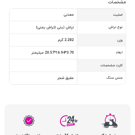
مشخصات
معدنی
اصلیت
نوع تراش
تراش ثبتی (تراش یمنی)
2.282 گرم
وزن
ابعاد
3.70*16.94*20.57 میلیمتر
کارت مشخصات
جنس سنگ
عقیق شجر