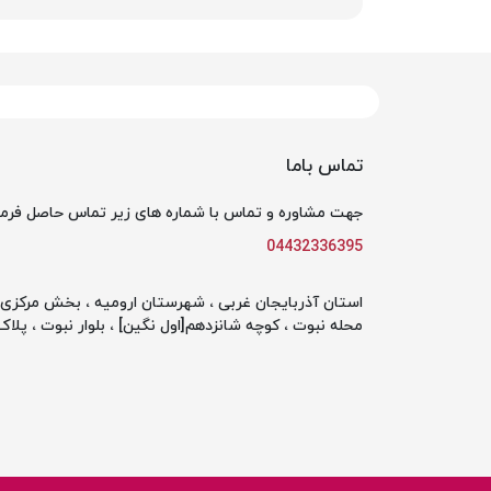
تماس باما
جهت مشاوره و تماس با شماره های زیر تماس حاصل فرما
04432336395
استان آذربایجان غربی ، شهرستان ارومیه ، بخش مرکزی ،
محله نبوت ، کوچه شانزدهم[اول نگین] ، بلوار نبوت ، پلاک 142 ، طبقه او