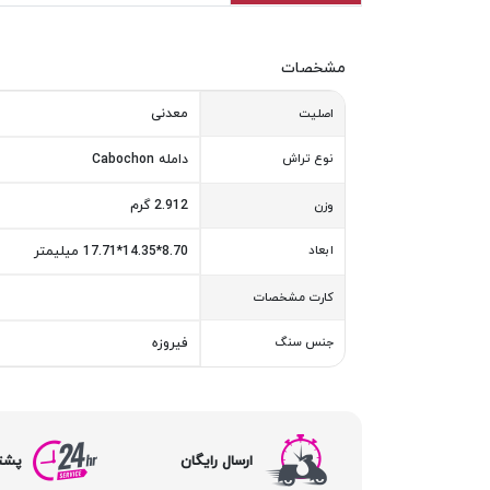
مشخصات
معدنی
اصلیت
نوع تراش
دامله Cabochon
2.912 گرم
وزن
ابعاد
8.70*14.35*17.71 میلیمتر
کارت مشخصات
جنس سنگ
فیروزه
ارسال رایگان
پشتیبا