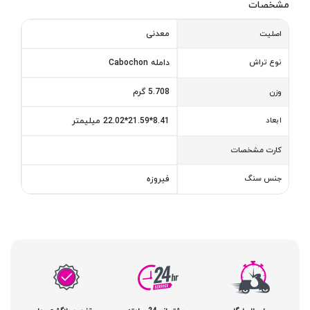
مشخصات
معدنی
اصلیت
نوع تراش
دامله Cabochon
5.708 گرم
وزن
ابعاد
8.41*21.59*22.02 میلیمتر
کارت مشخصات
جنس سنگ
فیروزه