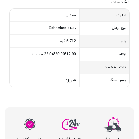
مشخصات
معدنی
اصلیت
نوع تراش
دامله Cabochon
6.712 گرم
وزن
ابعاد
12.90*20.00*22.04 میلیمتر
کارت مشخصات
جنس سنگ
فیروزه