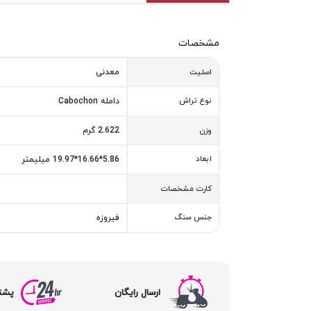
مشخصات
معدنی
اصلیت
نوع تراش
دامله Cabochon
2.622 گرم
وزن
ابعاد
5.86*16.66*19.97 میلیمتر
کارت مشخصات
جنس سنگ
فیروزه
ارسال رایگان
پشتیبا