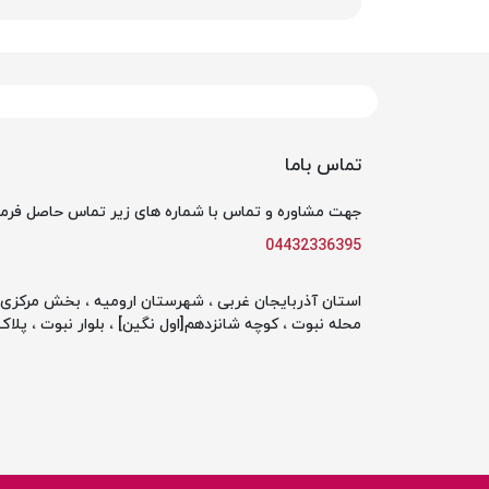
تماس باما
جهت مشاوره و تماس با شماره های زیر تماس حاصل فرما
04432336395
استان آذربایجان غربی ، شهرستان ارومیه ، بخش مرکزی ،
محله نبوت ، کوچه شانزدهم[اول نگین] ، بلوار نبوت ، پلاک 142 ، طبقه او