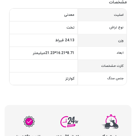
مشخصات
معدنی
اصلیت
نوع تراش
تخت
24.13 قیراط
وزن
ابعاد
8.71*16.21*21.23میلیمتر
کارت مشخصات
جنس سنگ
کوارتز