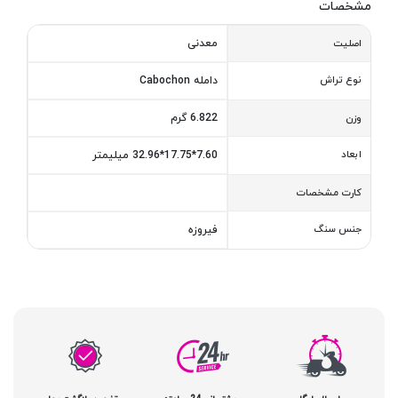
مشخصات
معدنی
اصلیت
نوع تراش
دامله Cabochon
6.822 گرم
وزن
ابعاد
7.60*17.75*32.96 میلیمتر
کارت مشخصات
جنس سنگ
فیروزه