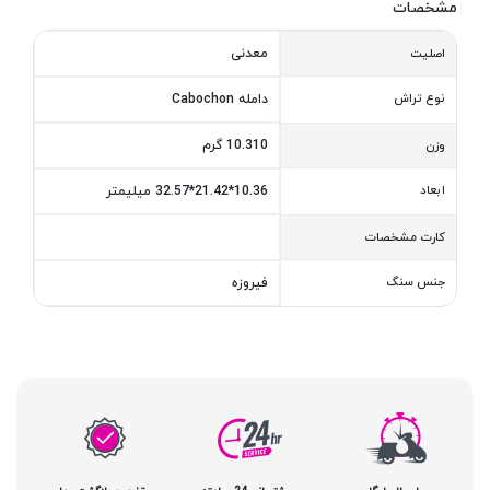
مشخصات
معدنی
اصلیت
نوع تراش
دامله Cabochon
10.310 گرم
وزن
ابعاد
10.36*21.42*32.57 میلیمتر
کارت مشخصات
جنس سنگ
فیروزه