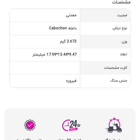
مشخصات
معدنی
اصلیت
نوع تراش
دامله Cabochon
2.672 گرم
وزن
ابعاد
9.47*13.44*17.99 میلیمتر
کارت مشخصات
جنس سنگ
فیروزه