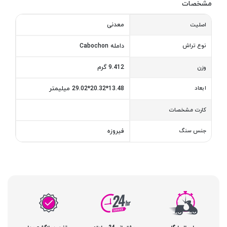
مشخصات
معدنی
اصلیت
نوع تراش
دامله Cabochon
9.412 گرم
وزن
ابعاد
13.48*20.32*29.02 میلیمتر
کارت مشخصات
جنس سنگ
فیروزه