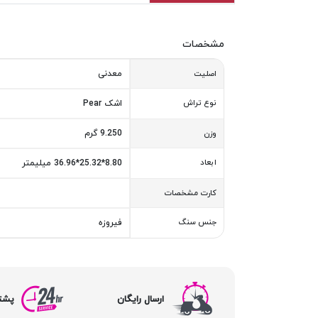
مشخصات
معدنی
اصلیت
نوع تراش
اشک Pear
9.250 گرم
وزن
ابعاد
8.80*25.32*36.96 میلیمتر
کارت مشخصات
جنس سنگ
فیروزه
ارسال رایگان
پشتیبا