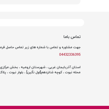
تماس باما
جهت مشاوره و تماس با شماره های زیر تماس حاصل فرما
04432336395
استان آذربایجان غربی ، شهرستان ارومیه ، بخش مرکزی ،
محله نبوت ، کوچه شانزدهم[اول نگین] ، بلوار نبوت ، پلاک 142 ، طبقه او