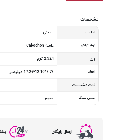
مشخصات
معدنی
اصلیت
نوع تراش
دامله Cabochon
2.524 گرم
وزن
ابعاد
7.78*12.10*17.26 میلیمتر
کارت مشخصات
جنس سنگ
عقیق
ارسال رایگان
پشتیبا