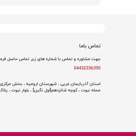
تماس باما
جهت مشاوره و تماس با شماره های زیر تماس حاصل فرما
04432336395
استان آذربایجان غربی ، شهرستان ارومیه ، بخش مرکزی ،
محله نبوت ، کوچه شانزدهم[اول نگین] ، بلوار نبوت ، پلاک 142 ، طبقه او