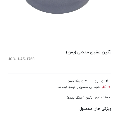
نگین عقیق معدنی (یمن)
JGC-U-A5-1768
0
5
(دیدگاه کاربر)
(0 رای)
0 نفر
خرید این محصول را توصیه کرده اند.
دسته بندی :
نگین ( سنگ پیاده)
ویژگی های محصول