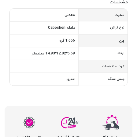
مشخصات
معدنی
اصلیت
نوع تراش
دامله Cabochon
1.656 گرم
وزن
ابعاد
5.59*12.02*14.93 میلیمتر
کارت مشخصات
جنس سنگ
عقیق