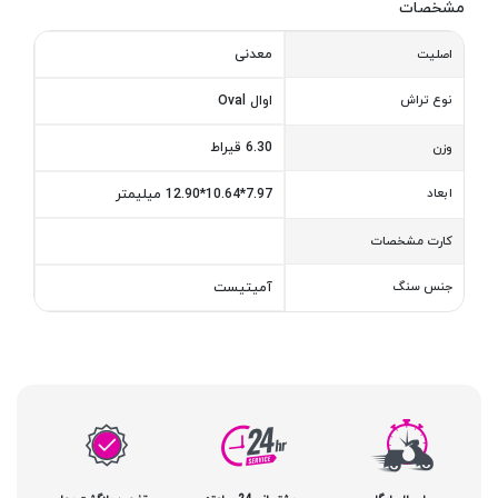
مشخصات
معدنی
اصلیت
نوع تراش
اوال Oval
6.30 قیراط
وزن
ابعاد
7.97*10.64*12.90 میلیمتر
کارت مشخصات
جنس سنگ
آمیتیست