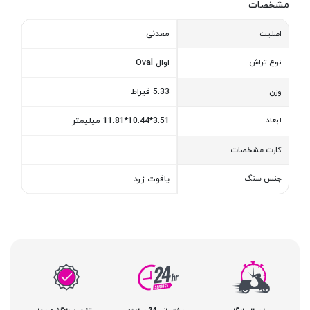
مشخصات
معدنی
اصلیت
نوع تراش
اوال Oval
5.33 قیراط
وزن
ابعاد
3.51*10.44*11.81 میلیمتر
کارت مشخصات
جنس سنگ
یاقوت زرد