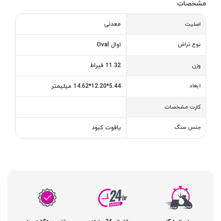
مشخصات
معدنی
اصلیت
نوع تراش
اوال Oval
11.32 قیراط
وزن
ابعاد
5.44*12.20*14.62 میلیمتر
کارت مشخصات
جنس سنگ
یاقوت کبود