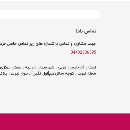
تماس باما
جهت مشاوره و تماس با شماره های زیر تماس حاصل فرما
04432336395
استان آذربایجان غربی ، شهرستان ارومیه ، بخش مرکزی ،
محله نبوت ، کوچه شانزدهم[اول نگین] ، بلوار نبوت ، پلاک 142 ، طبقه او