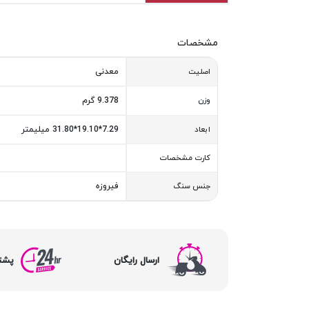
مشخصات
معدنی
اصلیت
وزن
9.378 گرم
7.29*19.10*31.80 میلیمتر
ابعاد
کارت مشخصات
فیروزه
جنس سنگ
ارسال رایگان
پشتیبا