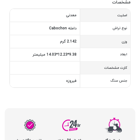
مشخصات
معدنی
اصلیت
نوع تراش
دامله Cabochon
2.142 گرم
وزن
ابعاد
9.38*12.23*14.03 میلیمتر
کارت مشخصات
جنس سنگ
فیروزه