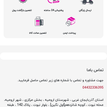
ارسال رایگان
پشتیبانی 24 ساعته
تضمین بازگشت پول
پرداخت ایمن
تضمین صالت کالا
تماس باما
جهت مشاوره و تماس با شماره های زیر تماس حاصل فرمایید.
04432336395
استان آذربایجان غربی ، شهرستان ارومیه ، بخش مرکزی ، شهر ارومیه،
محله نبوت ، کوچه شانزدهم[اول نگین] ، بلوار نبوت ، پلاک 142 ، طبقه