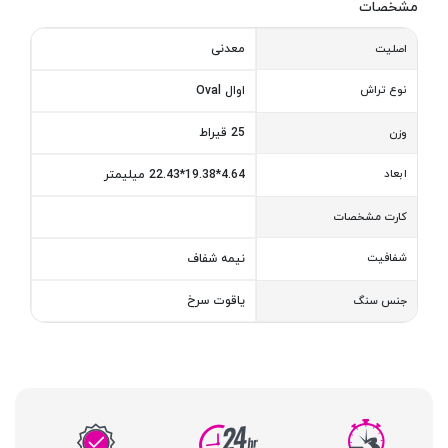
مشخصات
معدنی
اصلیت
نوع تراش
اوال Oval
25 قیراط
وزن
ابعاد
4.64*19.38*22.43 میلیمتر
کارت مشخصات
شفافیت
نیمه شفاف
یاقوت سرخ
جنس سنگ