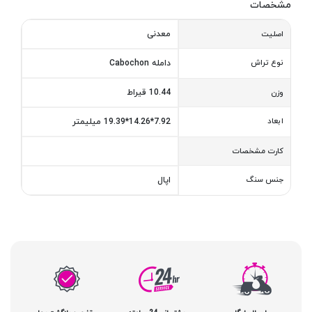
مشخصات
معدنی
اصلیت
نوع تراش
دامله Cabochon
10.44 قیراط
وزن
ابعاد
7.92*14.26*19.39 میلیمتر
کارت مشخصات
جنس سنگ
اپال