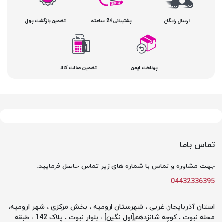
ارسال رایگان
پشتیبانی 24 ساعته
تضمین بازگشت پول
پرداخت ایمن
تضمین صالت کالا
تماس باما
جهت مشاوره و تماس با شماره های زیر تماس حاصل فرمایید.
04432336395
استان آذربایجان غربی ، شهرستان ارومیه ، بخش مرکزی ، شهر ارومیه،
محله نبوت ، کوچه شانزدهم[اول نگین] ، بلوار نبوت ، پلاک 142 ، طبقه