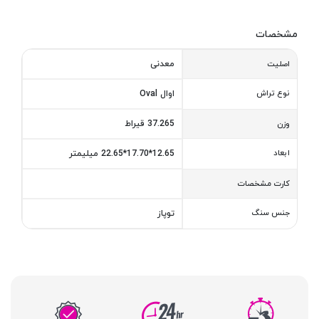
مشخصات
معدنی
اصلیت
نوع تراش
اوال Oval
37.265 قیراط
وزن
ابعاد
12.65*17.70*22.65 میلیمتر
کارت مشخصات
جنس سنگ
توپاز