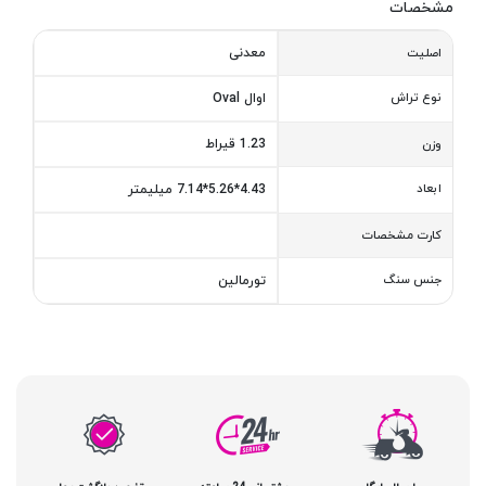
مشخصات
معدنی
اصلیت
نوع تراش
اوال Oval
1.23 قیراط
وزن
ابعاد
4.43*5.26*7.14 میلیمتر
کارت مشخصات
جنس سنگ
تورمالین