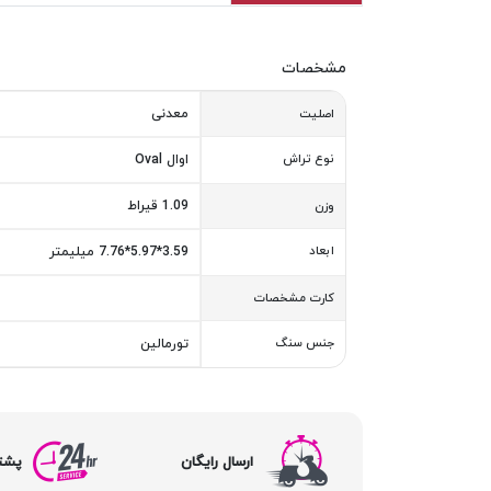
مشخصات
معدنی
اصلیت
نوع تراش
اوال Oval
1.09 قیراط
وزن
ابعاد
3.59*5.97*7.76 میلیمتر
کارت مشخصات
جنس سنگ
تورمالین
ارسال رایگان
پشتیبا