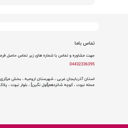
تماس باما
جهت مشاوره و تماس با شماره های زیر تماس حاصل فرما
04432336395
استان آذربایجان غربی ، شهرستان ارومیه ، بخش مرکزی ،
محله نبوت ، کوچه شانزدهم[اول نگین] ، بلوار نبوت ، پلاک 142 ، طبقه او