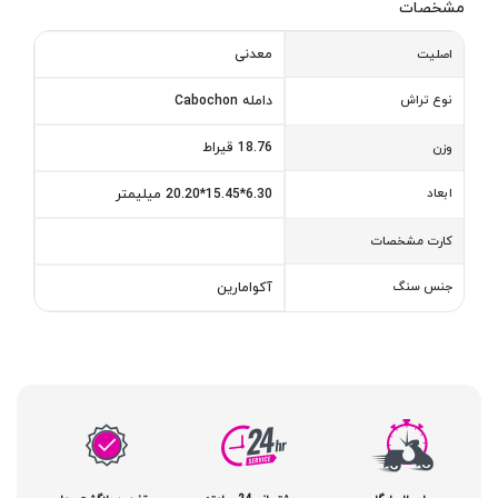
مشخصات
معدنی
اصلیت
نوع تراش
دامله Cabochon
18.76 قیراط
وزن
ابعاد
6.30*15.45*20.20 میلیمتر
کارت مشخصات
جنس سنگ
آکوامارین