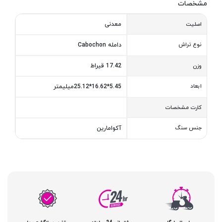
مشخصات
معدنی
اصلیت
نوع تراش
دامله Cabochon
17.42 قیراط
وزن
ابعاد
5.45*16.62*25.12میلیمتر
کارت مشخصات
جنس سنگ
آکوامارین