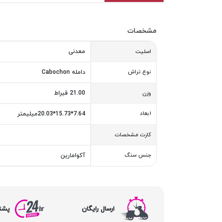
مشخصات
معدنی
اصلیت
نوع تراش
دامله Cabochon
21.00 قیراط
وزن
ابعاد
7.64*15.73*20.03میلیمتر
کارت مشخصات
جنس سنگ
آکوامارین
ارسال رایگان
پشتیبا