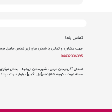
تماس باما
جهت مشاوره و تماس با شماره های زیر تماس حاصل فرما
04432336395
استان آذربایجان غربی ، شهرستان ارومیه ، بخش مرکزی ،
محله نبوت ، کوچه شانزدهم[اول نگین] ، بلوار نبوت ، پلاک 142 ، طبقه او