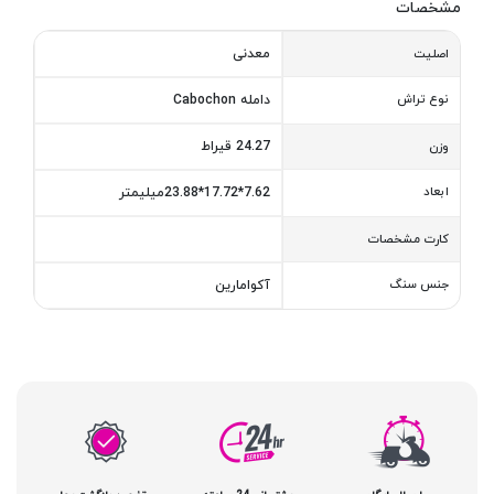
مشخصات
معدنی
اصلیت
نوع تراش
دامله Cabochon
24.27 قیراط
وزن
ابعاد
7.62*17.72*23.88میلیمتر
کارت مشخصات
جنس سنگ
آکوامارین