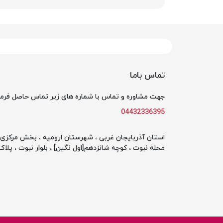
تماس باما
جهت مشاوره و تماس با شماره های زیر تماس حاصل فرما
04432336395
استان آذربایجان غربی ، شهرستان ارومیه ، بخش مرکزی ،
محله نبوت ، کوچه شانزدهم[اول نگین] ، بلوار نبوت ، پلاک 142 ، طبقه او