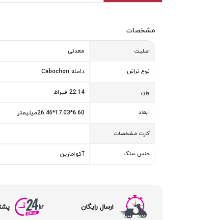
مشخصات
معدنی
اصلیت
نوع تراش
دامله Cabochon
22.14 قیراط
وزن
ابعاد
6.60*17.03*26.46میلیمتر
کارت مشخصات
جنس سنگ
آکوامارین
ارسال رایگان
پشتیبا