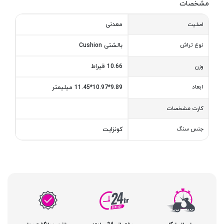
مشخصات
معدنی
اصلیت
نوع تراش
بالشتی Cushion
10.66 قیراط
وزن
ابعاد
9.89*10.97*11.45 میلیمتر
کارت مشخصات
جنس سنگ
کونزایت