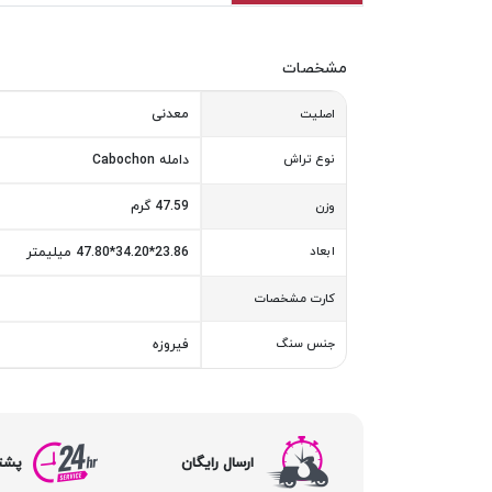
مشخصات
معدنی
اصلیت
نوع تراش
دامله Cabochon
47.59 گرم
وزن
ابعاد
23.86*34.20*47.80 میلیمتر
کارت مشخصات
جنس سنگ
فیروزه
ارسال رایگان
پشتیبا