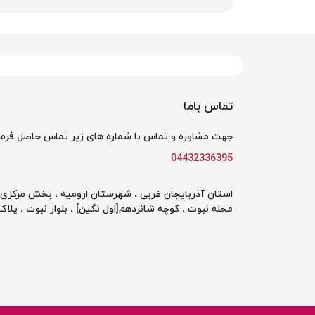
تماس باما
جهت مشاوره و تماس با شماره های زیر تماس حاصل فرما
04432336395
استان آذربایجان غربی ، شهرستان ارومیه ، بخش مرکزی ،
محله نبوت ، کوچه شانزدهم[اول نگین] ، بلوار نبوت ، پلاک 142 ، طبقه او