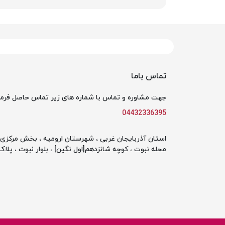
تماس باما
جهت مشاوره و تماس با شماره های زیر تماس حاصل فرما
04432336395
استان آذربایجان غربی ، شهرستان ارومیه ، بخش مرکزی ،
محله نبوت ، کوچه شانزدهم[اول نگین] ، بلوار نبوت ، پلاک 142 ، طبقه او