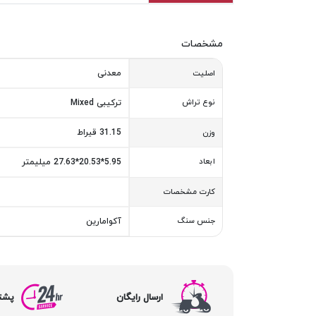
مشخصات
معدنی
اصلیت
نوع تراش
ترکیبی Mixed
31.15 قیراط
وزن
ابعاد
5.95*20.53*27.63 میلیمتر
کارت مشخصات
جنس سنگ
آکوامارین
ارسال رایگان
پشتیبا