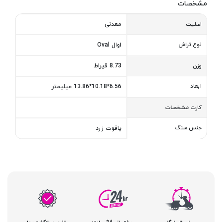
مشخصات
معدنی
اصلیت
نوع تراش
اوال Oval
8.73 قیراط
وزن
ابعاد
6.56*10.18*13.86 میلیمتر
کارت مشخصات
جنس سنگ
یاقوت زرد