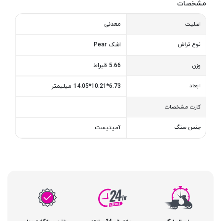
مشخصات
معدنی
اصلیت
نوع تراش
اشک Pear
5.66 قیراط
وزن
ابعاد
6.73*10.21*14.05 میلیمتر
کارت مشخصات
جنس سنگ
آمیتیست