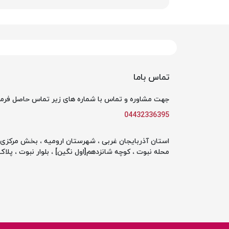
تماس باما
جهت مشاوره و تماس با شماره های زیر تماس حاصل فرما
04432336395
استان آذربایجان غربی ، شهرستان ارومیه ، بخش مرکزی ،
محله نبوت ، کوچه شانزدهم[اول نگین] ، بلوار نبوت ، پلاک 142 ، طبقه او