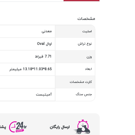
مشخصات
معدنی
اصلیت
نوع تراش
اوال Oval
7.71 قیراط
وزن
ابعاد
8.65*11.03*13.18 میلیمتر
کارت مشخصات
جنس سنگ
آمیتیست
ارسال رایگان
پشتیبا