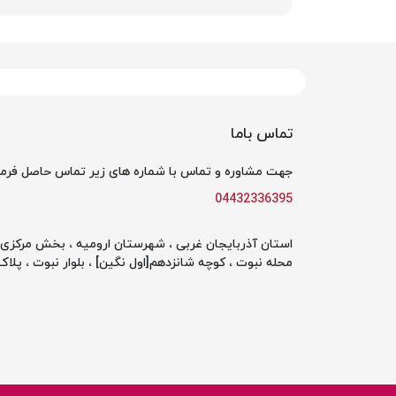
تماس باما
جهت مشاوره و تماس با شماره های زیر تماس حاصل فرما
04432336395
استان آذربایجان غربی ، شهرستان ارومیه ، بخش مرکزی ،
محله نبوت ، کوچه شانزدهم[اول نگین] ، بلوار نبوت ، پلاک 142 ، طبقه او