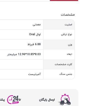
مشخصات
معدنی
اصلیت
نوع تراش
اوال Oval
6.88 قیراط
وزن
ابعاد
8.03*10.85*12.96 میلیمتر
کارت مشخصات
جنس سنگ
آمیتیست
ارسال رایگان
پشتیبا