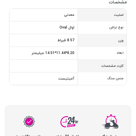
مشخصات
معدنی
اصلیت
نوع تراش
اوال Oval
8.57 قیراط
وزن
ابعاد
8.20*11.44*14.51 میلیمتر
کارت مشخصات
جنس سنگ
آمیتیست