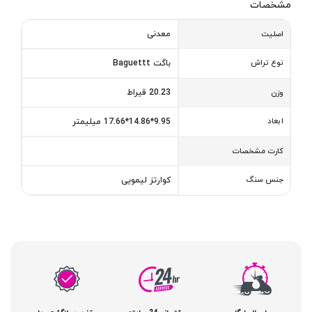
مشخصات
معدنی
اصلیت
نوع تراش
باگت Baguettt
20.23 قیراط
وزن
ابعاد
9.95*14.86*17.66 میلیمتر
کارت مشخصات
جنس سنگ
کوارتز لیمویی