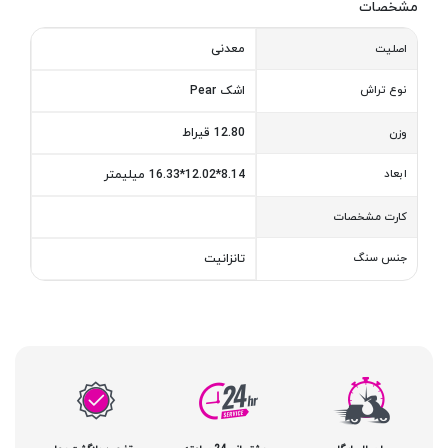
مشخصات
معدنی
اصلیت
نوع تراش
اشک Pear
12.80 قیراط
وزن
ابعاد
8.14*12.02*16.33 میلیمتر
کارت مشخصات
جنس سنگ
تانزانیت