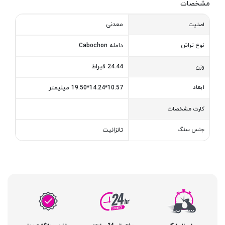
مشخصات
معدنی
اصلیت
نوع تراش
دامله Cabochon
24.44 قیراط
وزن
ابعاد
10.57*14.24*19.50 میلیمتر
کارت مشخصات
جنس سنگ
تانزانیت