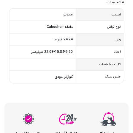
مشخصات
معدنی
اصلیت
نوع تراش
دامله Cabochon
24.24 قیراط
وزن
ابعاد
9.50*15.84*22.03 میلیمتر
کارت مشخصات
جنس سنگ
کوارتز دودی