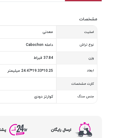
مشخصات
معدنی
اصلیت
نوع تراش
دامله Cabochon
37.84 قیراط
وزن
ابعاد
10.25*19.33*24.47 میلیمتر
کارت مشخصات
جنس سنگ
کوارتز دودی
ارسال رایگان
پشتیبا