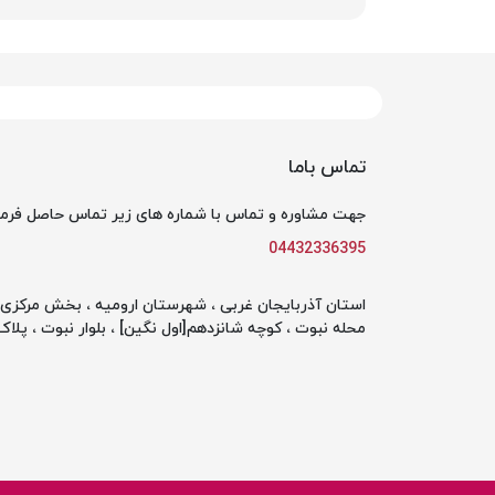
تماس باما
جهت مشاوره و تماس با شماره های زیر تماس حاصل فرما
04432336395
استان آذربایجان غربی ، شهرستان ارومیه ، بخش مرکزی ،
محله نبوت ، کوچه شانزدهم[اول نگین] ، بلوار نبوت ، پلاک 142 ، طبقه او