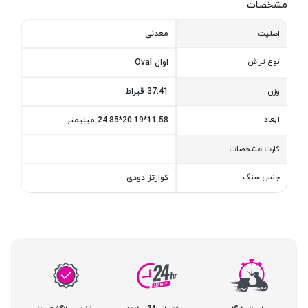
مشخصات
معدنی
اصلیت
نوع تراش
اوال Oval
37.41 قیراط
وزن
ابعاد
11.58*20.19*24.85 میلیمتر
کارت مشخصات
جنس سنگ
کوارتز دودی